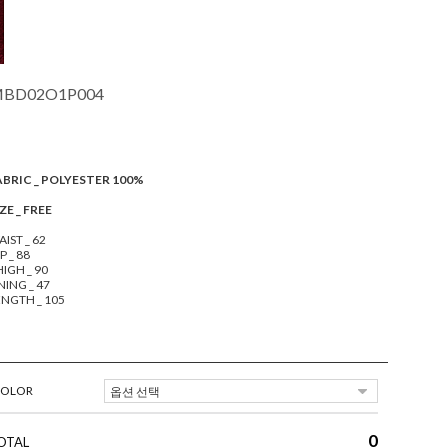
BD02O1P004
ABRIC _ POLYESTER 100%
ZE _ FREE
IST _ 62
P _ 88
IGH _ 90
NING _ 47
ENGTH _ 105
COLOR
0
OTAL