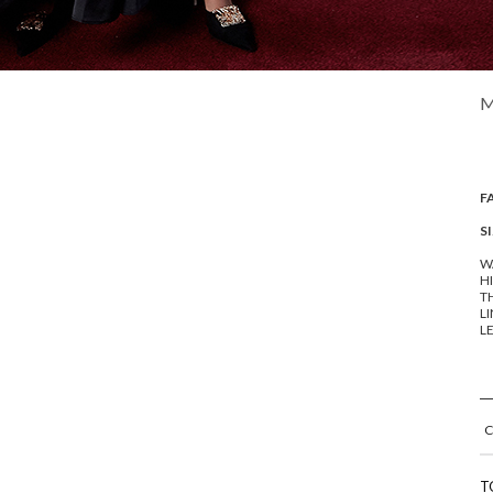
M
F
SI
WA
HI
TH
LI
L
T